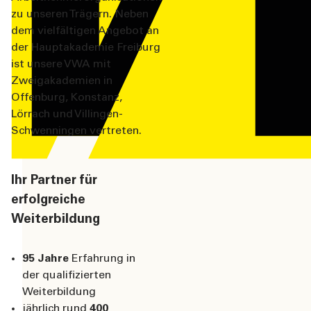
zu unseren Trägern. Neben
dem vielfältigen Angebot an
der Hauptakademie Freiburg
ist unsere VWA mit
Zweigakademien in
Offenburg, Konstanz,
Lörrach und Villingen-
Schwenningen vertreten.
Ihr Partner für
Studiengänge
Betriebswirt
Lehrg
erfolgreiche
Diplom-Betriebswirt
(VWA)
Verw.betriebswirt (VWA)
Weiterbildung
95 Jahre
Erfahrung in
der qualifizierten
Weiterbildung
jährlich rund
400