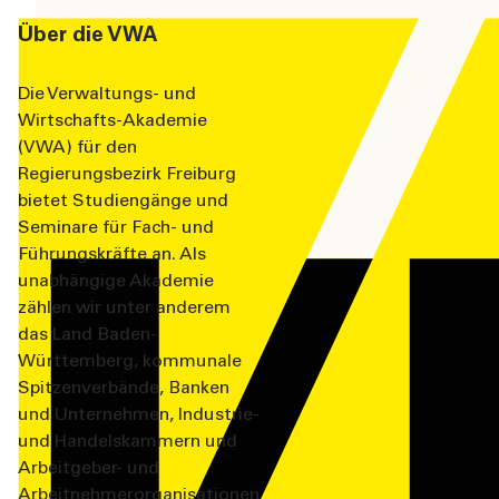
Über die VWA
Die Verwaltungs- und
Wirtschafts-Akademie
(VWA) für den
Regierungsbezirk Freiburg
bietet Studiengänge und
Seminare für Fach- und
Führungskräfte an. Als
unabhängige Akademie
zählen wir unter anderem
das Land Baden-
Württemberg, kommunale
Spitzenverbände, Banken
und Unternehmen, Industrie-
und Handelskammern und
Arbeitgeber- und
Arbeitnehmerorganisationen