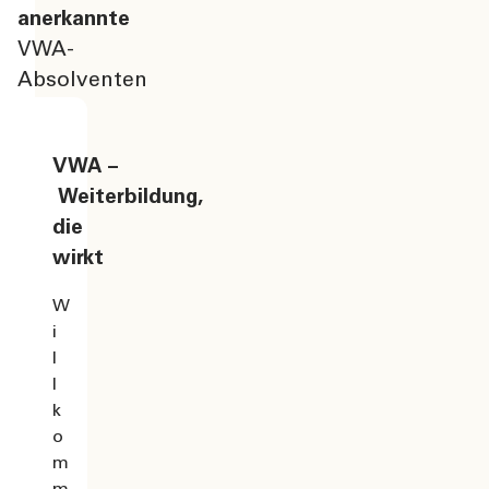
anerkannte
VWA-
Absolventen
VWA –
Weiterbildung,
die
wirkt
W
i
l
l
k
o
m