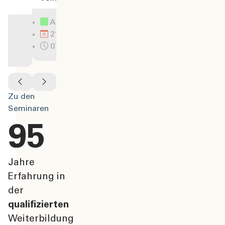
Ausreichend Plätze
Aus
21.9.2026
21.
07:15
07:
Zu den
Seminaren
95
Jahre
Erfahrung in
der
qualifizierten
Weiterbildung