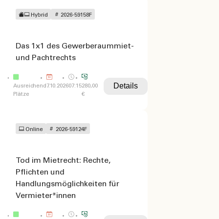
Hybrid
2026-59158F
Das 1x1 des Gewerberaummiet-
und Pachtrechts
Details
Ausreichend
7.10.2026
07:15
280,00
Plätze
€
Online
2026-59124F
Tod im Mietrecht: Rechte,
Pflichten und
Handlungsmöglichkeiten für
Vermieter*innen