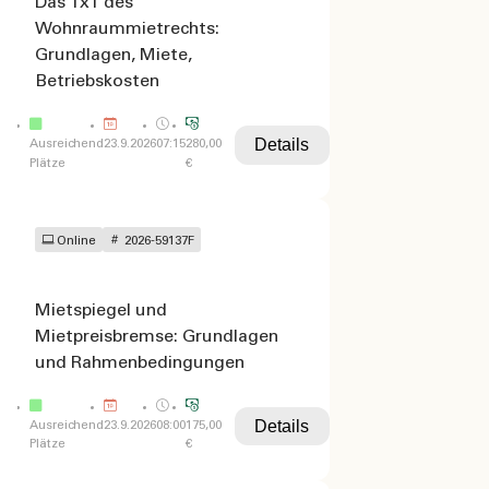
Das 1x1 des
Wohnraummietrechts:
Grundlagen, Miete,
Betriebskosten
Details
Ausreichend
23.9.2026
07:15
280,00
Plätze
€
Online
2026-59137F
Mietspiegel und
Mietpreisbremse: Grundlagen
und Rahmenbedingungen
Details
Ausreichend
23.9.2026
08:00
175,00
Plätze
€