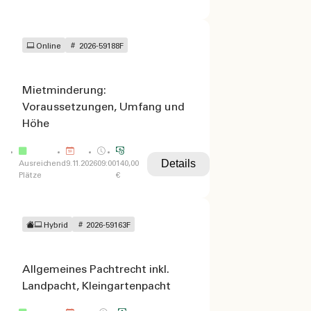
Online
2026-59188F
Mietminderung:
Voraussetzungen, Umfang und
Höhe
Details
Ausreichend
9.11.2026
09:00
140,00
Plätze
€
Hybrid
2026-59163F
Allgemeines Pachtrecht inkl.
Landpacht, Kleingartenpacht