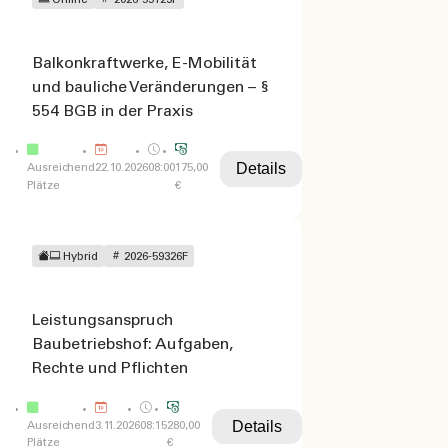
Online
2026-59123F
Balkonkraftwerke, E-Mobilität
und bauliche Veränderungen – §
554 BGB in der Praxis
Details
Ausreichend
22.10.2026
08:00
175,00
Plätze
€
Hybrid
2026-59326F
Leistungsanspruch
Baubetriebshof: Aufgaben,
Rechte und Pflichten
Details
Ausreichend
3.11.2026
08:15
280,00
Plätze
€