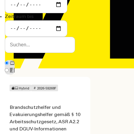
Zeitraum bis
Studiengänge
Betriebswirt
Lehrg
Diplom-Betriebswirt
Hybrid
2026-59268F
(VWA)
Verw.betriebswirt (VWA)
Brandschutzhelfer und
Evakuierungshelfer gemäß § 10
Arbeitsschutzgesetz, ASR A2.2
und DGUV-Informationen