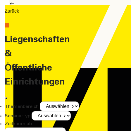
Zurück
Liegenschaften
&
Öffentliche
Einrichtungen
Themenbereich
Seminartyp
Zeitraum ab