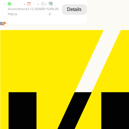
Details
Ausreichend
2.12.2026
08:15
305,00
Plätze
€