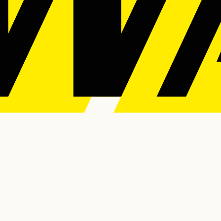
änge
Seminare
Über
Service
Anfahrt & Parken
Newsletter
AGB
Digitale Badg
uns
Zertifikate