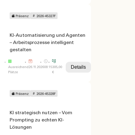
Präsenz
2026-45327F
KI-Automatisierung und Agenten
– Arbeitsprozesse intelligent
gestalten
Details
Ausreichend
26.11.2026
08:15
305,00
Plätze
€
Präsenz
2026-45328F
KI strategisch nutzen – Vom
Prompting zu echten KI-
Lösungen