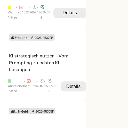
Details
Wenige
5.10.2026
07:15
305,00
Plätze
€
Präsenz
2026-45322F
KI strategisch nutzen – Vom
Prompting zu echten KI-
Lösungen
Details
Ausreichend
7.10.2026
07:15
305,00
Plätze
€
Hybrid
2026-45305F