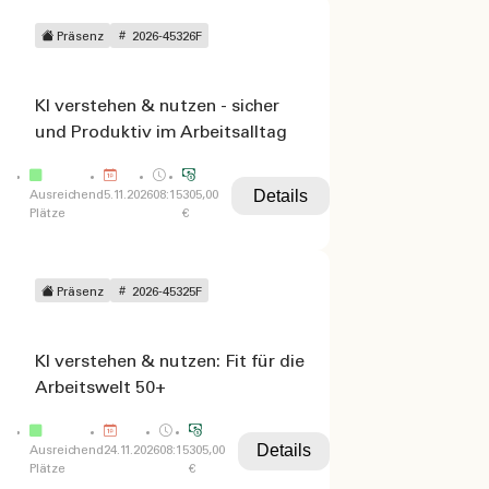
Präsenz
2026-45326F
KI verstehen & nutzen - sicher
und Produktiv im Arbeitsalltag
Details
Ausreichend
5.11.2026
08:15
305,00
Plätze
€
Präsenz
2026-45325F
KI verstehen & nutzen: Fit für die
Arbeitswelt 50+
Details
Ausreichend
24.11.2026
08:15
305,00
Plätze
€