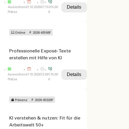
Details
Ausreichend
1.10.2026
07:15
315,00
Plätze
€
Online
2026-60166F
Professionelle Exposé-Texte
erstellen mit Hilfe von KI
Details
Ausreichend
1.10.2026
12:00
175,00
Plätze
€
Präsenz
2026-45320F
KI verstehen & nutzen: Fit für die
Arbeitswelt 50+