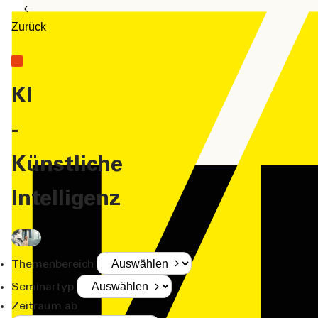
Zurück
KI
-
Künstliche
Intelligenz
Themenbereich
Seminartyp
Zeitraum ab