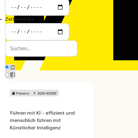
Zeitraum bis
Studiengänge
Betriebswirt
Lehrg
Diplom-Betriebswirt
(VWA)
Verw.betriebswirt (VWA)
Präsenz
2026-40282F
Führen mit KI – effizient und
menschlich führen mit
Künstlicher Intelligenz