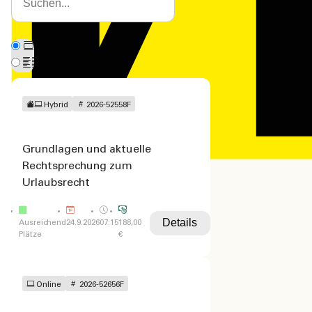
Hybrid
2026-52558F
Grundlagen und aktuelle
Rechtsprechung zum
Studiengänge
Betriebswirt
Lehrg
Urlaubsrecht
Diplom-Betriebswirt
(VWA)
Verw.betriebswirt (VWA)
Details
Ausreichend
24.9.2026
07:15
188,00
Plätze
€
Online
2026-52656F