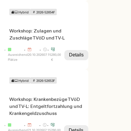
Hybrid
2026-52654F
Workshop: Zulagen und
Zuschläge TVöD und TV-L
Details
Ausreichend
20.10.2026
07:15
280,00
Plätze
€
Hybrid
2026-52653F
Workshop: Krankenbezüge TVöD
und TV-L: Entgeltfortzahlung und
Krankengeldzuschuss
Details
Ausreichend
21.10.2026
07:15
280,00